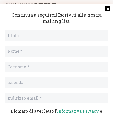
Continua a seguirci
! Iscriviti alla nostra
mailing list.
SEDE ED ACCOGLIENZA
Largo Invalidi del Lavoro, 3
28921 Verbania
CONTATTI
Tel.
0323 402038
Fax
0323 361897
E-mail
sede@gruppoabelediverbania.org
Dichiaro di aver letto l’
Informativa Privacy
e
Gruppo Abele di Verbania ETS | Largo Invalidi del Lavoro, 3 | 28921