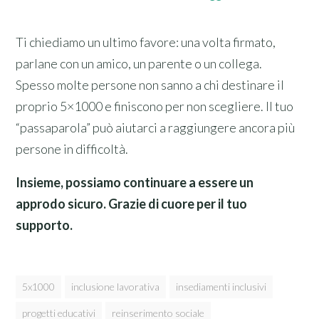
Ti chiediamo un ultimo favore: una volta firmato,
parlane con un amico, un parente o un collega.
Spesso molte persone non sanno a chi destinare il
proprio 5×1000 e finiscono per non scegliere. Il tuo
“passaparola” può aiutarci a raggiungere ancora più
persone in difficoltà.
Insieme, possiamo continuare a essere un
approdo sicuro. Grazie di cuore per il tuo
supporto.
5x1000
inclusione lavorativa
insediamenti inclusivi
progetti educativi
reinserimento sociale