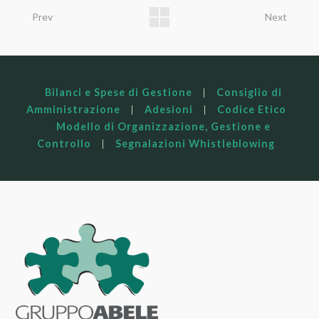
Prev
Next
Bilanci e Spese di Gestione
|
Consiglio di
Amministrazione
|
Adesioni
|
Codice Etico
Modello di Organizzazione, Gestione e
Controllo
|
Segnalazioni Whistleblowing