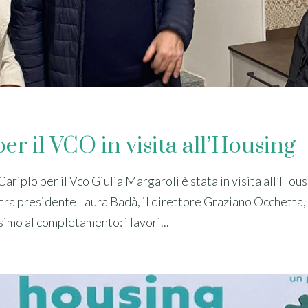
r il VCO in visita all’Housing
riplo per il Vco Giulia Margaroli è stata in visita all’Hous
stra presidente Laura Badà, il direttore Graziano Occhetta, 
imo al completamento: i lavori...