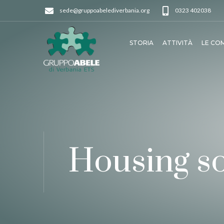
sede@gruppoabelediverbania.org
0323 402038
STORIA
ATTIVITÀ
LE CO
Housing so